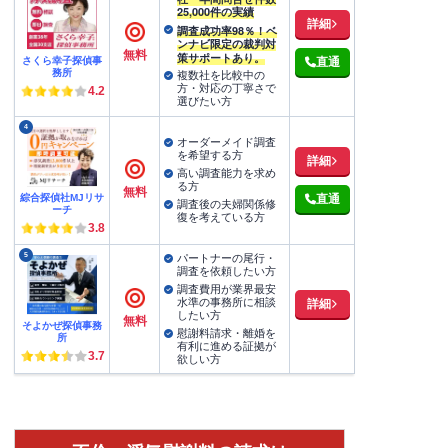
25,000件の実績
詳細
調査成功率98％！ベ
ンナビ限定の裁判対
無料
策サポートあり。
さくら幸子探偵事
直通
務所
複数社を比較中の
方・対応の丁寧さで
4.2
選びたい方
4
オーダーメイド調査
を希望する方
詳細
高い調査能力を求め
る方
無料
綜合探偵社MJリサ
直通
調査後の夫婦関係修
ーチ
復を考えている方
3.8
5
パートナーの尾行・
調査を依頼したい方
調査費用が業界最安
水準の事務所に相談
詳細
したい方
無料
そよかぜ探偵事務
慰謝料請求・離婚を
所
有利に進める証拠が
3.7
欲しい方