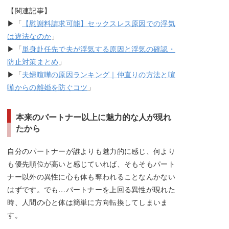
【関連記事】
▶「
【慰謝料請求可能】セックスレス原因での浮気
は違法なのか
」
▶「
単身赴任先で夫が浮気する原因と浮気の確認・
防止対策まとめ
」
▶「
夫婦喧嘩の原因ランキング｜仲直りの方法と喧
嘩からの離婚を防ぐコツ
」
本来のパートナー以上に魅力的な人が現れ
たから
自分のパートナーが誰よりも魅力的に感じ、何より
も優先順位が高いと感じていれば、そもそもパート
ナー以外の異性に心も体も奪われることなんかない
はずです。でも…パートナーを上回る異性が現れた
時、人間の心と体は簡単に方向転換してしまいま
す。