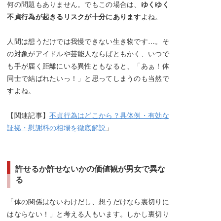
何の問題もありません。でもこの場合は、
ゆくゆく
不貞行為が起きるリスクが十分にあります
よね。
人間は想うだけでは我慢できない生き物です…。そ
の対象がアイドルや芸能人ならばともかく、いつで
も手が届く距離にいる異性ともなると、「あぁ！体
同士で結ばれたいっ！」と思ってしまうのも当然で
すよね。
【関連記事】
不貞行為はどこから？具体例・有効な
証拠・慰謝料の相場を徹底解説
」
許せるか許せないかの価値観が男女で異な
る
「体の関係はないわけだし、想うだけなら裏切りに
はならない！」と考える人もいます。しかし裏切り