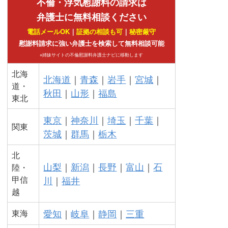
不倫・浮気慰謝料の請求は
弁護士に無料相談ください
電話メールOK
｜
証拠の相談も可
｜
秘密厳守
慰謝料請求に強い弁護士を検索して無料相談可能
※姉妹サイトの不倫慰謝料弁護士ナビに移動します
北海
北海道
｜
青森
｜
岩手
｜
宮城
｜
道・
秋田
｜
山形
｜
福島
東北
東京
｜
神奈川
｜
埼玉
｜
千葉
｜
関東
茨城
｜
群馬
｜
栃木
北
山梨
｜
新潟
｜
長野
｜
富山
｜
石
陸・
甲信
川
｜
福井
越
愛知
｜
岐阜
｜
静岡
｜
三重
東海