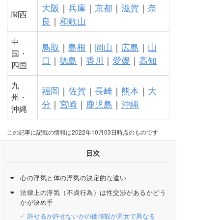
大阪
｜
兵庫
｜
京都
｜
滋賀
｜
奈
関西
良
｜
和歌山
中
鳥取
｜
島根
｜
岡山
｜
広島
｜
山
国・
口
｜
徳島
｜
香川
｜
愛媛
｜
高知
四国
九
福岡
｜
佐賀
｜
長崎
｜
熊本
｜
大
州・
分
｜
宮崎
｜
鹿児島
｜
沖縄
沖縄
この記事に記載の情報は2022年10月03日時点のものです
目次
心の浮気と体の浮気の決定的な違い
法律上の浮気（不貞行為）は性交渉があるかどう
かが決め手
許せるか許せないかの価値観が男女で異なる