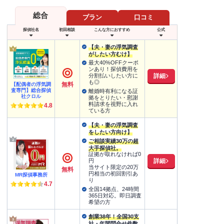
総合
プラン
口コミ
探偵社名
初回相談
こんな方におすすめ
公式
【夫・妻の浮気調査
がしたい方むけ】
最大40%OFFクーポ
ンあり！探偵費用を
詳細
分割払いしたい方に
も◎
無料
【配偶者の浮気調
査専門】総合探偵
離婚時有利になる証
社クロル
拠をとりたい・慰謝
料請求を視野に入れ
4.8
ている方
【夫・妻の浮気調査
をしたい方向け】
ご相談実績30万の超
大手探偵社。
証拠が取れなければ0
詳細
円
当サイト限定の20万
無料
円相当の初回割引あ
MR探偵事務所
り
4.7
全国14拠点、24時間
365日対応。即日調査
希望の方
創業38年！全国30支
社・年間問合せ件数