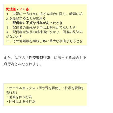
民法第
７７０
条
１、夫婦の一方は次に掲げる場合に限り、離婚の訴
えを提起することが出来る
２、
配偶者に不貞な行為があったとき
３、配偶者の生死が３年以上明らかでないとき
４、配偶者が強度の精神病にかかり、回復の見込み
がないとき
５、その他婚姻を継続し難い重大な事由があるとき
また、以下の「
性交類似行為
」に該当する場合も不
貞行為とみなされます。
・オーラルセックス（唇や舌を駆使して性器を愛撫す
る行為）
・射精を伴う行為
・同性による性行為