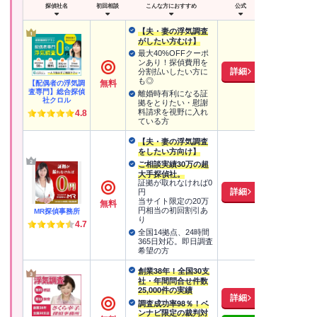
探偵社名
初回相談
こんな方におすすめ
公式
【夫・妻の浮気調査
がしたい方むけ】
最大40%OFFクーポ
ンあり！探偵費用を
詳細
分割払いしたい方に
も◎
無料
【配偶者の浮気調
査専門】総合探偵
離婚時有利になる証
社クロル
拠をとりたい・慰謝
料請求を視野に入れ
4.8
ている方
【夫・妻の浮気調査
をしたい方向け】
ご相談実績30万の超
大手探偵社。
証拠が取れなければ0
詳細
円
当サイト限定の20万
無料
円相当の初回割引あ
MR探偵事務所
り
4.7
全国14拠点、24時間
365日対応。即日調査
希望の方
創業38年！全国30支
社・年間問合せ件数
25,000件の実績
詳細
調査成功率98％！ベ
ンナビ限定の裁判対