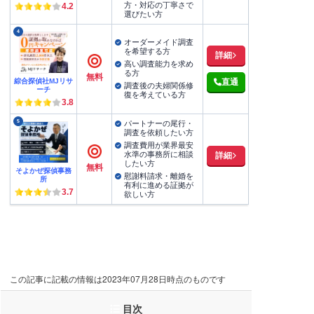
方・対応の丁寧さで
4.2
選びたい方
4
オーダーメイド調査
を希望する方
詳細
高い調査能力を求め
る方
無料
綜合探偵社MJリサ
直通
調査後の夫婦関係修
ーチ
復を考えている方
3.8
5
パートナーの尾行・
調査を依頼したい方
調査費用が業界最安
水準の事務所に相談
詳細
したい方
無料
そよかぜ探偵事務
慰謝料請求・離婚を
所
有利に進める証拠が
3.7
欲しい方
この記事に記載の情報は2023年07月28日時点のものです
目次