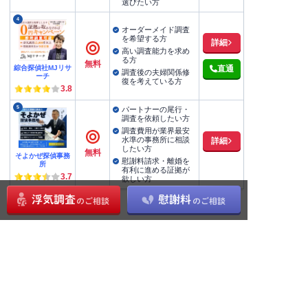
選びたい方
4
オーダーメイド調査
を希望する方
詳細
高い調査能力を求め
る方
無料
綜合探偵社MJリサ
直通
調査後の夫婦関係修
ーチ
復を考えている方
3.8
5
パートナーの尾行・
調査を依頼したい方
調査費用が業界最安
水準の事務所に相談
詳細
したい方
無料
そよかぜ探偵事務
慰謝料請求・離婚を
所
有利に進める証拠が
3.7
欲しい方
キャンセル料金
やむを得ず調査をキャンセルしたり、別日に変更し
たりする場合に発生する可能性が高いのが、キャン
セル料です。