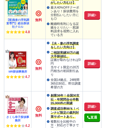
がしたい方むけ】
最大40%OFFクーポ
ンあり！探偵費用を
詳細
分割払いしたい方に
も◎
無料
【配偶者の浮気調
査専門】総合探偵
離婚時有利になる証
社クロル
拠をとりたい・慰謝
料請求を視野に入れ
4.8
ている方
【夫・妻の浮気調査
をしたい方向け】
ご相談実績30万の超
大手探偵社。
証拠が取れなければ0
詳細
円
当サイト限定の20万
無料
円相当の初回割引あ
MR探偵事務所
り
4.7
全国14拠点、24時間
365日対応。即日調査
希望の方
創業38年！全国30支
社・年間問合せ件数
25,000件の実績
詳細
調査成功率98％！ベ
ンナビ限定の裁判対
無料
策サポートあり。
さくら幸子探偵事
直通
務所
複数社を比較中の
方・対応の丁寧さで
4.2