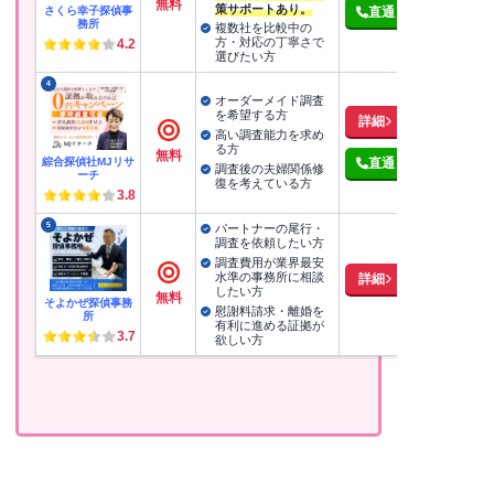
無料
策サポートあり。
さくら幸子探偵事
直通
務所
複数社を比較中の
方・対応の丁寧さで
4.2
選びたい方
4
オーダーメイド調査
を希望する方
詳細
高い調査能力を求め
る方
無料
綜合探偵社MJリサ
直通
調査後の夫婦関係修
ーチ
復を考えている方
3.8
5
パートナーの尾行・
調査を依頼したい方
調査費用が業界最安
水準の事務所に相談
詳細
したい方
無料
そよかぜ探偵事務
慰謝料請求・離婚を
所
有利に進める証拠が
3.7
欲しい方