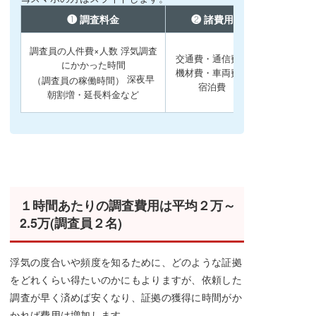
❶ 調査料金
❷ 諸費用
調査員の人件費×人数 浮気調査
交通費・通信費・
にかかった時間
機材費・車両費・
深夜早
（調査員の稼働時間）
宿泊費
朝割増・延長料金など
１時間あたりの調査費用は平均２万～
2.5万(調査員２名)
浮気の度合いや頻度を知るために、どのような証拠
をどれくらい得たいのかにもよりますが、依頼した
調査が早く済めば安くなり、証拠の獲得に時間がか
かれば費用は増加します。