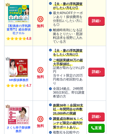
【夫・妻の浮気調査
がしたい方むけ】
最大40%OFFクーポ
ンあり！探偵費用を
詳細
分割払いしたい方に
も◎
無料
【配偶者の浮気調
査専門】総合探偵
離婚時有利になる証
社クロル
拠をとりたい・慰謝
料請求を視野に入れ
4.8
ている方
【夫・妻の浮気調査
をしたい方向け】
ご相談実績30万の超
大手探偵社。
証拠が取れなければ0
詳細
円
当サイト限定の20万
無料
円相当の初回割引あ
MR探偵事務所
り
4.7
全国14拠点、24時間
365日対応。即日調査
希望の方
創業38年！全国30支
社・年間問合せ件数
25,000件の実績
詳細
調査成功率98％！ベ
ンナビ限定の裁判対
無料
策サポートあり。
さくら幸子探偵事
直通
務所
複数社を比較中の