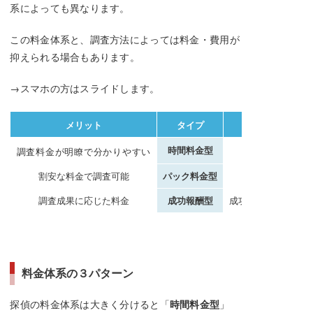
系によっても異なります。
この料金体系と、調査方法によっては料金・費用が
抑えられる場合もあります。
→スマホの方はスライドします。
メリット
タイプ
時間料金型
調査期間によっ
調査料金が明瞭で分かりやすい
割安な料金で調査可能
パック料金型
調査が短期間
調査成果に応じた料金
成功報酬型
成功の定義にズレが
料金体系の３パターン
探偵の料金体系は大きく分けると「
時間料金型
」