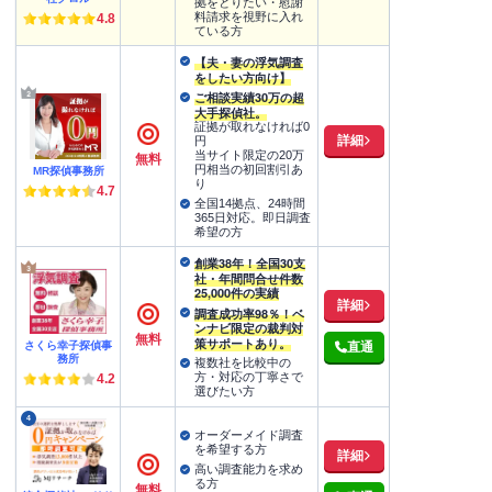
拠をとりたい・慰謝
料請求を視野に入れ
4.8
ている方
【夫・妻の浮気調査
をしたい方向け】
ご相談実績30万の超
大手探偵社。
証拠が取れなければ0
詳細
円
当サイト限定の20万
無料
円相当の初回割引あ
MR探偵事務所
り
4.7
全国14拠点、24時間
365日対応。即日調査
希望の方
創業38年！全国30支
社・年間問合せ件数
25,000件の実績
詳細
調査成功率98％！ベ
ンナビ限定の裁判対
無料
策サポートあり。
さくら幸子探偵事
直通
務所
複数社を比較中の
方・対応の丁寧さで
4.2
選びたい方
4
オーダーメイド調査
を希望する方
詳細
高い調査能力を求め
る方
無料