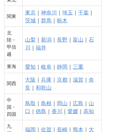
東京
｜
神奈川
｜
埼玉
｜
千葉
｜
関東
茨城
｜
群馬
｜
栃木
北
山梨
｜
新潟
｜
長野
｜
富山
｜
石
陸・
甲信
川
｜
福井
越
愛知
｜
岐阜
｜
静岡
｜
三重
東海
大阪
｜
兵庫
｜
京都
｜
滋賀
｜
奈
関西
良
｜
和歌山
中
鳥取
｜
島根
｜
岡山
｜
広島
｜
山
国・
口
｜
徳島
｜
香川
｜
愛媛
｜
高知
四国
九
福岡
｜
佐賀
｜
長崎
｜
熊本
｜
大