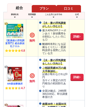
総合
プラン
口コミ
探偵社名
初回相談
こんな方におすすめ
公式
【夫・妻の浮気調査
がしたい方むけ】
最大40%OFFクーポ
ンあり！探偵費用を
詳細
分割払いしたい方に
も◎
無料
【配偶者の浮気調
査専門】総合探偵
離婚時有利になる証
社クロル
拠をとりたい・慰謝
料請求を視野に入れ
4.8
ている方
【夫・妻の浮気調査
をしたい方向け】
ご相談実績30万の超
大手探偵社。
証拠が取れなければ0
詳細
円
当サイト限定の20万
無料
円相当の初回割引あ
MR探偵事務所
り
4.7
全国14拠点、24時間
365日対応。即日調査
希望の方
創業38年！全国30支