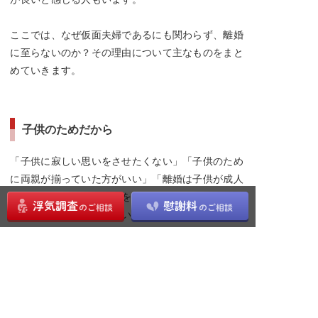
ここでは、なぜ仮面夫婦であるにも関わらず、離婚
に至らないのか？その理由について主なものをまと
めていきます。
子供のためだから
「子供に寂しい思いをさせたくない」「子供のため
に両親が揃っていた方がいい」「離婚は子供が成人
してから」など、我が子を思い、仮面夫婦でいるこ
とを選択した夫婦は多くいます。
また、「妻に対しての愛情は全くないが、子供には
愛情があり、子供と離れたくない」という夫も多く
います。日本では離婚後の親権争いでは、母親に親
権が渡る判例の方が圧倒的に多いです。