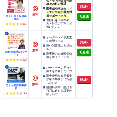
社・年間問合せ件数
25,000件の実績
詳細
調査成功率98％！ベ
ンナビ限定の裁判対
無料
策サポートあり。
さくら幸子探偵事
直通
務所
複数社を比較中の
方・対応の丁寧さで
4.2
選びたい方
4
オーダーメイド調査
を希望する方
詳細
高い調査能力を求め
る方
無料
綜合探偵社MJリサ
直通
調査後の夫婦関係修
ーチ
復を考えている方
3.8
5
パートナーの尾行・
調査を依頼したい方
調査費用が業界最安
水準の事務所に相談
詳細
したい方
無料
そよかぜ探偵事務
慰謝料請求・離婚を
所
有利に進める証拠が
3.7
欲しい方