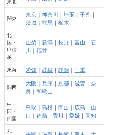
東北
東京
｜
神奈川
｜
埼玉
｜
千葉
｜
関東
茨城
｜
群馬
｜
栃木
北
山梨
｜
新潟
｜
長野
｜
富山
｜
石
陸・
甲信
川
｜
福井
越
愛知
｜
岐阜
｜
静岡
｜
三重
東海
大阪
｜
兵庫
｜
京都
｜
滋賀
｜
奈
関西
良
｜
和歌山
中
鳥取
｜
島根
｜
岡山
｜
広島
｜
山
国・
口
｜
徳島
｜
香川
｜
愛媛
｜
高知
四国
九
福岡
｜
佐賀
｜
長崎
｜
熊本
｜
大