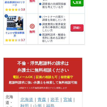
無料
綜合探偵社MJリサ
直通
調査後の夫婦関係修
ーチ
復を考えている方
3.8
5
パートナーの尾行・
調査を依頼したい方
調査費用が業界最安
水準の事務所に相談
詳細
したい方
無料
そよかぜ探偵事務
慰謝料請求・離婚を
所
有利に進める証拠が
3.7
欲しい方
不倫・浮気慰謝料の請求は
弁護士に無料相談ください
電話メールOK
｜
証拠の相談も可
｜
秘密厳守
慰謝料請求に強い弁護士を検索して無料相談可能
※姉妹サイトの不倫慰謝料弁護士ナビに移動します
北海
北海道
｜
青森
｜
岩手
｜
宮城
｜
道・
秋田
｜
山形
｜
福島