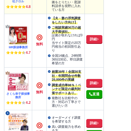
社クロル
拠をとりたい・慰謝
料請求を視野に入れ
4.8
ている方
【夫・妻の浮気調査
をしたい方向け】
ご相談実績30万の超
大手探偵社。
証拠が取れなければ0
詳細
円
当サイト限定の20万
無料
円相当の初回割引あ
MR探偵事務所
り
4.7
全国14拠点、24時間
365日対応。即日調査
希望の方
創業38年！全国30支
社・年間問合せ件数
25,000件の実績
詳細
調査成功率98％！ベ
ンナビ限定の裁判対
無料
策サポートあり。
さくら幸子探偵事
直通
務所
複数社を比較中の
方・対応の丁寧さで
4.2
選びたい方
4
オーダーメイド調査
を希望する方
詳細
高い調査能力を求め
る方