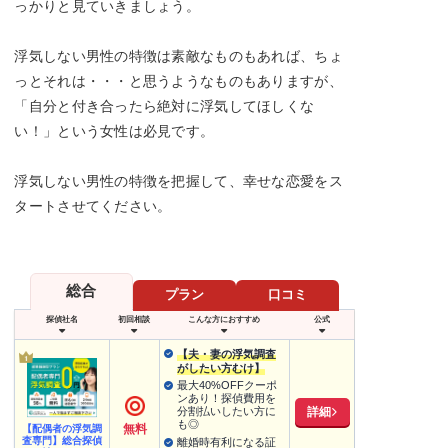
っかりと見ていきましょう。
浮気しない男性の特徴は素敵なものもあれば、ちょ
っとそれは・・・と思うようなものもありますが、
「自分と付き合ったら絶対に浮気してほしくな
い！」という女性は必見です。
浮気しない男性の特徴を把握して、幸せな恋愛をス
タートさせてください。
総合
プラン
口コミ
探偵社名
初回相談
こんな方におすすめ
公式
【夫・妻の浮気調査
がしたい方むけ】
最大40%OFFクーポ
ンあり！探偵費用を
詳細
分割払いしたい方に
も◎
無料
【配偶者の浮気調
査専門】総合探偵
離婚時有利になる証