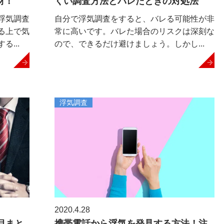
材！
くい調査方法とバレたときの対処法
浮気調査
自分で浮気調査をすると、バレる可能性が非
る上で気
常に高いです。バレた場合のリスクは深刻な
...
ので、できるだけ避けましょう。しかし...
浮気調査
2020.4.28
目まと
携帯電話から浮気を発見する方法！注