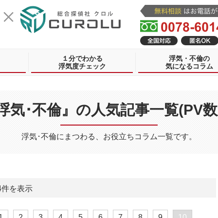
１分でわかる
浮気・不倫の
浮気度チェック
気になるコラム
浮気･不倫』の人気記事一覧(PV数
浮気･不倫にまつわる、お役立ちコラム一覧です。
4
件を表示
1
2
3
4
5
6
7
8
9
10