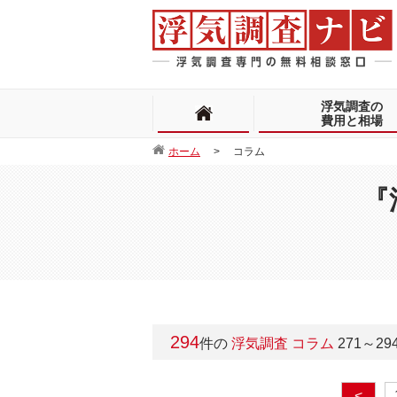
浮気調査の
費用と相場
ホーム
コラム
『
294
件の
浮気調査 コラム
271
～
29
<