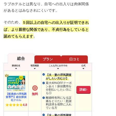
ラブホテルとは異なり、自宅への出入りは肉体関係
があるとはみなされにくいです。
そのため、
５回以上の自宅への出入りが証明できれ
ば、より親密な関係であり、不貞行為をしていると
。
認めてもらえます
総合
プラン
口コミ
探偵社名
初回相談
こんな方におすすめ
公式
【夫・妻の浮気調査
がしたい方むけ】
最大40%OFFクーポ
ンあり！探偵費用を
詳細
分割払いしたい方に
も◎
無料
【配偶者の浮気調
査専門】総合探偵
離婚時有利になる証
社クロル
拠をとりたい・慰謝
料請求を視野に入れ
4.8
ている方
【夫・妻の浮気調査