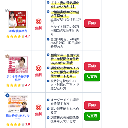
【夫・妻の浮気調査
をしたい方向け】
ご相談実績30万の超
大手探偵社。
証拠が取れなければ0
詳細
円
当サイト限定の20万
無料
円相当の初回割引あ
MR探偵事務所
り
4.7
全国14拠点、24時間
365日対応。即日調査
希望の方
創業38年！全国30支
社・年間問合せ件数
25,000件の実績
詳細
調査成功率98％！ベ
ンナビ限定の裁判対
無料
策サポートあり。
さくら幸子探偵事
直通
務所
複数社を比較中の
方・対応の丁寧さで
4.2
選びたい方
4
オーダーメイド調査
を希望する方
詳細
高い調査能力を求め
る方
無料
綜合探偵社MJリサ
直通
調査後の夫婦関係修
ーチ
復を考えている方
3.8