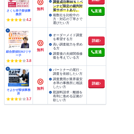
調査成功率98％！ベ
ンナビ限定の裁判対
無料
策サポートあり。
さくら幸子探偵事
直通
務所
複数社を比較中の
方・対応の丁寧さで
4.2
選びたい方
4
オーダーメイド調査
を希望する方
詳細
高い調査能力を求め
る方
無料
綜合探偵社MJリサ
直通
調査後の夫婦関係修
ーチ
復を考えている方
3.8
5
パートナーの尾行・
調査を依頼したい方
調査費用が業界最安
水準の事務所に相談
詳細
したい方
無料
そよかぜ探偵事務
慰謝料請求・離婚を
所
有利に進める証拠が
3.7
欲しい方