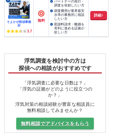
5
パートナーの尾行・
調査を依頼したい方
調査費用が業界最安
水準の事務所に相談
詳細
したい方
無料
そよかぜ探偵事務
慰謝料請求・離婚を
所
有利に進める証拠が
3.7
欲しい方
浮気調査を検討中の方は
探偵への相談がおすすめです
「浮気調査に必要な日数は？」
「浮気の証拠がどのように役立つの
か？」
浮気対策の相談経験が豊富な相談員に
無料相談してみませんか？
無料相談でアドバイスをもらう