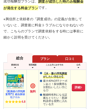
成功報酬型プランは、
調査が成功した時のみ報酬金
です。
が発生する料金プラン
※興信所と依頼者の『調査成功』の定義が合致して
いないと、調査後に料金トラブルになりかねないの
で、こちらのプランで調査依頼をする時には事前に
細かく説明を受けてください。
総合
プラン
口コミ
探偵社名
初回相談
こんな方におすすめ
公式
【夫・妻の浮気調査
がしたい方むけ】
最大40%OFFクーポ
ンあり！探偵費用を
詳細
分割払いしたい方に
も◎
無料
【配偶者の浮気調
査専門】総合探偵
離婚時有利になる証
社クロル
拠をとりたい・慰謝
料請求を視野に入れ
4.8
ている方