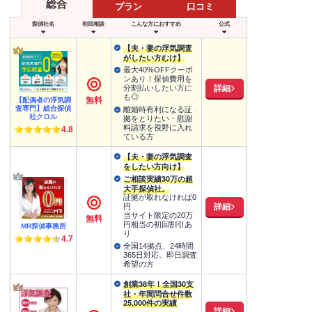
総合
プラン
口コミ
探偵社名
初回相談
こんな方におすすめ
公式
【夫・妻の浮気調査
がしたい方むけ】
最大40%OFFクーポ
ンあり！探偵費用を
詳細
分割払いしたい方に
も◎
無料
【配偶者の浮気調
査専門】総合探偵
離婚時有利になる証
社クロル
拠をとりたい・慰謝
料請求を視野に入れ
4.8
ている方
【夫・妻の浮気調査
をしたい方向け】
ご相談実績30万の超
大手探偵社。
証拠が取れなければ0
詳細
円
当サイト限定の20万
無料
円相当の初回割引あ
MR探偵事務所
り
4.7
全国14拠点、24時間
365日対応。即日調査
希望の方
創業38年！全国30支
社・年間問合せ件数
25,000件の実績
詳細