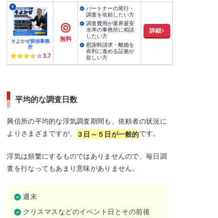
5
パートナーの尾行・
調査を依頼したい方
調査費用が業界最安
水準の事務所に相談
詳細
したい方
無料
そよかぜ探偵事務
慰謝料請求・離婚を
所
有利に進める証拠が
3.7
欲しい方
平均的な調査日数
興信所の平均的な浮気調査期間も、依頼者の状況に
よりさまざまですが、
です。
３日～５日が一般的
浮気は頻繁にするものではありませんので、毎日調
査を行なってもあまり意味がありません。
週末
クリスマスなどのイベント日とその前後