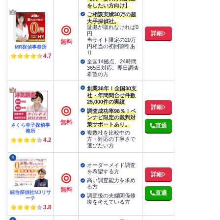
をしたい方向け】
ご相談実績30万の超
大手探偵社。
証拠が取れなければ0
詳細
円
当サイト限定の20万
無料
円相当の初回割引あ
MR探偵事務所
り
4.7
全国14拠点、24時間
365日対応。即日調査
希望の方
創業38年！全国30支
社・年間問合せ件数
25,000件の実績
詳細
調査成功率98％！ベ
ンナビ限定の裁判対
無料
策サポートあり。
さくら幸子探偵事
直通
務所
複数社を比較中の
方・対応の丁寧さで
4.2
選びたい方
4
オーダーメイド調査
を希望する方
詳細
高い調査能力を求め
る方
無料
綜合探偵社MJリサ
直通
調査後の夫婦関係修
ーチ
復を考えている方
3.8