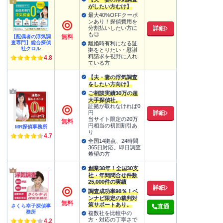
がしたい方むけ】
最大40%OFFクーポ
ンあり！探偵費用を
詳細
分割払いしたい方に
も◎
無料
【配偶者の浮気調
査専門】総合探偵
離婚時有利になる証
社クロル
拠をとりたい・慰謝
料請求を視野に入れ
4.8
ている方
【夫・妻の浮気調査
をしたい方向け】
ご相談実績30万の超
大手探偵社。
証拠が取れなければ0
詳細
円
当サイト限定の20万
無料
円相当の初回割引あ
MR探偵事務所
り
4.7
全国14拠点、24時間
365日対応。即日調査
希望の方
創業38年！全国30支
社・年間問合せ件数
25,000件の実績
詳細
調査成功率98％！ベ
ンナビ限定の裁判対
無料
策サポートあり。
さくら幸子探偵事
直通
務所
複数社を比較中の
方・対応の丁寧さで
4.2