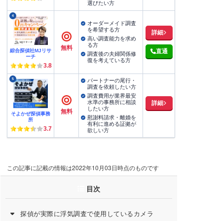
選びたい方
4
オーダーメイド調査
を希望する方
詳細
高い調査能力を求め
る方
無料
綜合探偵社MJリサ
直通
調査後の夫婦関係修
ーチ
復を考えている方
3.8
5
パートナーの尾行・
調査を依頼したい方
調査費用が業界最安
水準の事務所に相談
詳細
したい方
無料
そよかぜ探偵事務
慰謝料請求・離婚を
所
有利に進める証拠が
3.7
欲しい方
この記事に記載の情報は2022年10月03日時点のものです
目次
探偵が実際に浮気調査で使用しているカメラ