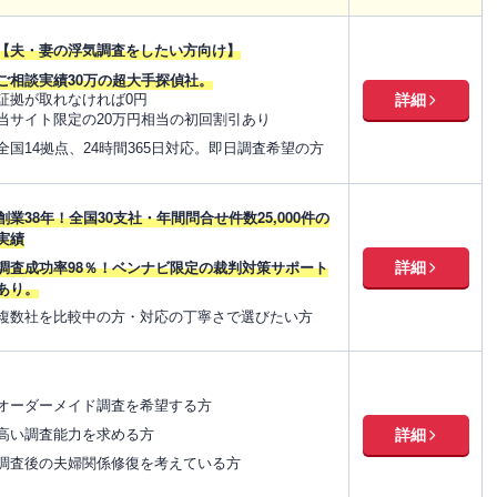
【夫・妻の浮気調査をしたい方向け】
ご相談実績30万の超大手探偵社。
詳細
証拠が取れなければ0円
当サイト限定の20万円相当の初回割引あり
全国14拠点、24時間365日対応。即日調査希望の方
創業38年！全国30支社・年間問合せ件数25,000件の
実績
調査成功率98％！ベンナビ限定の裁判対策サポート
詳細
あり。
複数社を比較中の方・対応の丁寧さで選びたい方
オーダーメイド調査を希望する方
高い調査能力を求める方
詳細
調査後の夫婦関係修復を考えている方