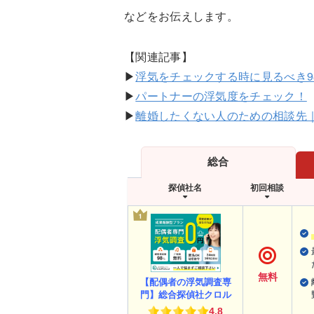
などをお伝えします。
【関連記事】
▶
浮気をチェックする時に見るべき
▶
パートナーの浮気度をチェック！
▶
離婚したくない人のための相談先
総合
探偵社名
初回相談
無料
【配偶者の浮気調査専
門】総合探偵社クロル
4.8