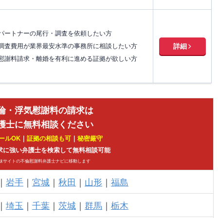
パートナーの尾行・調査を依頼したい方
調査費用が業界最安水準の事務所に相談したい方
詳細
慰謝料請求・離婚を有利に進める証拠が欲しい方
倫・浮気慰謝料の請求は
護士に無料相談ください
ールOK
｜
証拠の相談も可
｜
秘密厳守
求に強い弁護士を検索して無料相談可能
姉妹サイトの不倫慰謝料弁護士ナビに移動します
｜
岩手
｜
宮城
｜
秋田
｜
山形
｜
福島
｜
埼玉
｜
千葉
｜
茨城
｜
群馬
｜
栃木