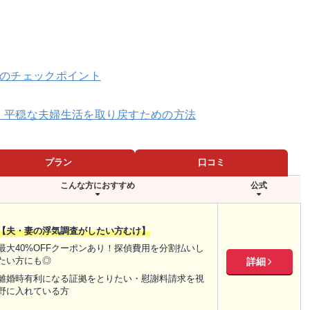
9のチェックポイント
｜平穏な夫婦生活を取り戻すための方法
プラン
口コミ
こんな方におすすめ
公式
【夫・妻の浮気調査がしたい方むけ】
最大40%OFFクーポンあり！探偵費用を分割払いし
たい方にも◎
詳細
離婚時有利になる証拠をとりたい・慰謝料請求を視
野に入れている方