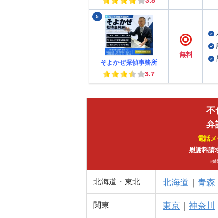
3.8
5
無料
そよかぜ探偵事務所
3.7
不
弁
電話メ
慰謝料請
※
北海道
｜
青森
北海道・東北
東京
｜
神奈川
関東