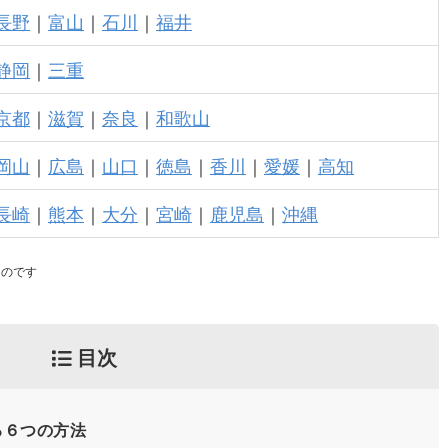
長野
｜
富山
｜
石川
｜
福井
静岡
｜
三重
京都
｜
滋賀
｜
奈良
｜
和歌山
岡山
｜
広島
｜
山口
｜
徳島
｜
香川
｜
愛媛
｜
高知
長崎
｜
熊本
｜
大分
｜
宮崎
｜
鹿児島
｜
沖縄
ものです
目次
る６つの方法