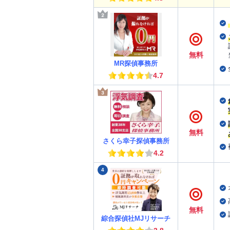
無料
MR探偵事務所
4.7
無料
さくら幸子探偵事務所
4.2
4
無料
綜合探偵社MJリサーチ