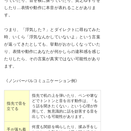
っていたり、首を横に振っていたり、貧乏ゆすりを
したり…表情や動作に本音が表れることがありま
す。
つまり、「浮気した？」とダイレクトに尋ねてみた
時、いくら「浮気なんかしていないよ」という言葉
が返ってきたとしても、挙動がおかしくなっていた
り、表情や動作にあなたが何かしらの違和感を感じ
たりしたら、その言葉が真実ではない可能性があり
ます。
《ノンバーバルコミュニケーション例》
指先で机の上を弾いたり、ペンや箸な
どでトントンと音を出す動作は、「も
指先で音を
う話を聞きたくない」という心理が作
立てる
用して、無意識的に話を妨害する音を
出している可能性があります。
何度も関節を鳴らしたり、揉み手をし
手が落ち着