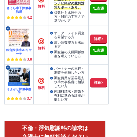
ンナビ限定の裁判対
無料
策サポートあり。
さくら幸子探偵事
直通
務所
複数社を比較中の
方・対応の丁寧さで
4.2
選びたい方
4
オーダーメイド調査
を希望する方
詳細
高い調査能力を求め
る方
無料
綜合探偵社MJリサ
直通
調査後の夫婦関係修
ーチ
復を考えている方
3.8
5
パートナーの尾行・
調査を依頼したい方
調査費用が業界最安
水準の事務所に相談
詳細
したい方
無料
そよかぜ探偵事務
慰謝料請求・離婚を
所
有利に進める証拠が
3.7
欲しい方
不倫・浮気慰謝料の請求は
弁護士に無料相談ください