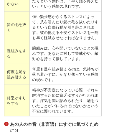
たりという動作は、「早く話を終えた
かない
い」という感情の現れです。
強い緊張感からくるストレスによっ
て、爪を噛んだり髪の毛を抜いたりす
髪の毛を抜
るという自傷行動が引き起こされま
く
す。彼の抱える不安やストレスを一刻
も早く軽減させなければなりません。
腕組みは、心を開いていないことの現
腕組みをす
れです。あなたに対して警戒心や、敵
る
対心を持って接しています。
何度も足を組み替えるのは、気持ちが
何度も足を
落ち着かずに、かなり焦っている感情
組み替える
の現れです。
精神が不安定になっている際、それを
解消するために貧乏ゆすりが行われま
貧乏ゆすり
す。浮気を問い詰められたり、嘘をつ
をする
いたことがバレるのではないかという
不安に襲われています。
あの人の本音（非言語）にすぐに気づくため
には