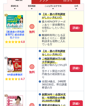
プラン
口コミ
探偵社名
初回相談
こんな方におすすめ
公式
【夫・妻の浮気調査
がしたい方むけ】
最大40%OFFクーポ
ンあり！探偵費用を
詳細
分割払いしたい方に
も◎
無料
【配偶者の浮気調
査専門】総合探偵
離婚時有利になる証
社クロル
拠をとりたい・慰謝
料請求を視野に入れ
4.8
ている方
【夫・妻の浮気調査
をしたい方向け】
ご相談実績30万の超
大手探偵社。
証拠が取れなければ0
詳細
円
当サイト限定の20万
無料
円相当の初回割引あ
MR探偵事務所
り
4.7
全国14拠点、24時間
365日対応。即日調査
希望の方
創業38年！全国30支
社・年間問合せ件数
25,000件の実績
詳細
調査成功率98％！ベ