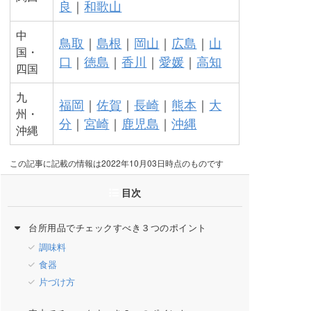
良
｜
和歌山
中
鳥取
｜
島根
｜
岡山
｜
広島
｜
山
国・
口
｜
徳島
｜
香川
｜
愛媛
｜
高知
四国
九
福岡
｜
佐賀
｜
長崎
｜
熊本
｜
大
州・
分
｜
宮崎
｜
鹿児島
｜
沖縄
沖縄
この記事に記載の情報は2022年10月03日時点のものです
目次
台所用品でチェックすべき３つのポイント
調味料
食器
片づけ方