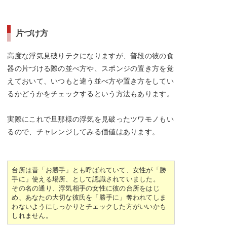
片づけ方
高度な浮気見破りテクになりますが、普段の彼の食
器の片づける際の並べ方や、スポンジの置き方を覚
えておいて、いつもと違う並べ方や置き方をしてい
るかどうかをチェックするという方法もあります。
実際にこれで旦那様の浮気を見破ったツワモノもい
るので、チャレンジしてみる価値はあります。
台所は昔「お勝手」とも呼ばれていて、女性が「勝
手に」使える場所、として認識されていました。
その名の通り、浮気相手の女性に彼の台所をはじ
め、あなたの大切な彼氏を「勝手に」奪われてしま
わないようにしっかりとチェックした方がいいかも
しれません。