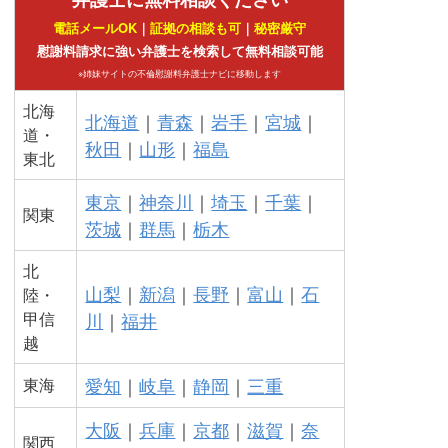
電話メールOK
｜
証拠の相談も可
｜
秘密厳守
慰謝料請求に強い弁護士を検索して無料相談可能
※姉妹サイトの不倫慰謝料弁護士ナビに移動します
北海
北海道
｜
青森
｜
岩手
｜
宮城
｜
道・
秋田
｜
山形
｜
福島
東北
東京
｜
神奈川
｜
埼玉
｜
千葉
｜
関東
茨城
｜
群馬
｜
栃木
北
山梨
｜
新潟
｜
長野
｜
富山
｜
石
陸・
甲信
川
｜
福井
越
愛知
｜
岐阜
｜
静岡
｜
三重
東海
大阪
｜
兵庫
｜
京都
｜
滋賀
｜
奈
関西