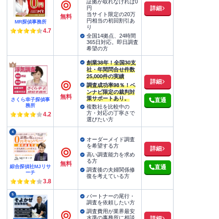
証拠が取れなければ0
詳細
円
当サイト限定の20万
無料
円相当の初回割引あ
MR探偵事務所
り
4.7
全国14拠点、24時間
365日対応。即日調査
希望の方
創業38年！全国30支
社・年間問合せ件数
25,000件の実績
詳細
調査成功率98％！ベ
ンナビ限定の裁判対
無料
策サポートあり。
さくら幸子探偵事
直通
務所
複数社を比較中の
方・対応の丁寧さで
4.2
選びたい方
4
オーダーメイド調査
を希望する方
詳細
高い調査能力を求め
る方
無料
綜合探偵社MJリサ
直通
調査後の夫婦関係修
ーチ
復を考えている方
3.8
5
パートナーの尾行・
調査を依頼したい方
調査費用が業界最安
水準の事務所に相談
詳細