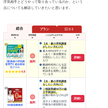
浮気相手とどうやって取り合っているのか、という
点についても解説していきたいと思います。
総合
プラン
口コミ
探偵社名
初回相談
こんな方におすすめ
公式
【夫・妻の浮気調査
がしたい方むけ】
最大40%OFFクーポ
ンあり！探偵費用を
詳細
分割払いしたい方に
も◎
無料
【配偶者の浮気調
査専門】総合探偵
離婚時有利になる証
社クロル
拠をとりたい・慰謝
料請求を視野に入れ
4.8
ている方
【夫・妻の浮気調査
をしたい方向け】
ご相談実績30万の超
大手探偵社。
証拠が取れなければ0
詳細
円
当サイト限定の20万
無料
円相当の初回割引あ
MR探偵事務所
り