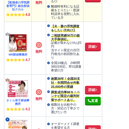
も◎
無料
【配偶者の浮気調
査専門】総合探偵
離婚時有利になる証
社クロル
拠をとりたい・慰謝
料請求を視野に入れ
4.8
ている方
【夫・妻の浮気調査
をしたい方向け】
ご相談実績30万の超
大手探偵社。
証拠が取れなければ0
詳細
円
当サイト限定の20万
無料
円相当の初回割引あ
MR探偵事務所
り
4.7
全国14拠点、24時間
365日対応。即日調査
希望の方
創業38年！全国30支
社・年間問合せ件数
25,000件の実績
詳細
調査成功率98％！ベ
ンナビ限定の裁判対
無料
策サポートあり。
さくら幸子探偵事
直通
務所
複数社を比較中の
方・対応の丁寧さで
4.2
選びたい方
4
オーダーメイド調査
を希望する方