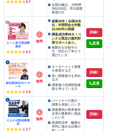
4.7
全国14拠点、24時間
365日対応。即日調査
希望の方
創業38年！全国30支
社・年間問合せ件数
25,000件の実績
詳細
調査成功率98％！ベ
ンナビ限定の裁判対
無料
策サポートあり。
さくら幸子探偵事
直通
務所
複数社を比較中の
方・対応の丁寧さで
4.2
選びたい方
4
オーダーメイド調査
を希望する方
詳細
高い調査能力を求め
る方
無料
綜合探偵社MJリサ
直通
調査後の夫婦関係修
ーチ
復を考えている方
3.8
5
パートナーの尾行・
調査を依頼したい方
調査費用が業界最安
水準の事務所に相談
詳細
したい方
無料
そよかぜ探偵事務
慰謝料請求・離婚を
所
有利に進める証拠が
3.7
欲しい方