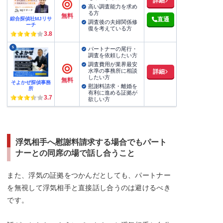
詳細
高い調査能力を求め
る方
無料
綜合探偵社MJリサ
直通
調査後の夫婦関係修
ーチ
復を考えている方
3.8
5
パートナーの尾行・
調査を依頼したい方
調査費用が業界最安
水準の事務所に相談
詳細
したい方
無料
そよかぜ探偵事務
慰謝料請求・離婚を
所
有利に進める証拠が
3.7
欲しい方
浮気相手へ慰謝料請求する場合でもパート
ナーとの同席の場で話し合うこと
また、浮気の証拠をつかんだとしても、パートナー
を無視して浮気相手と直接話し合うのは避けるべき
です。