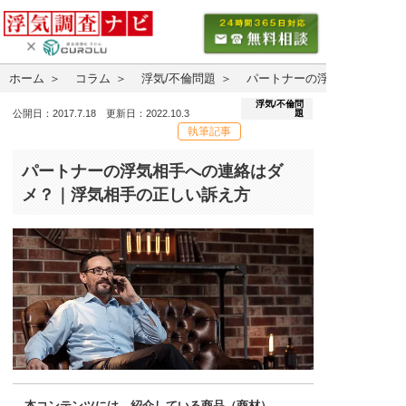
ホーム
コラム
浮気/不倫問題
パートナーの浮気相手への連
浮気/不倫問
題
公開日：2017.7.18 更新日：2022.10.3
執筆記事
パートナーの浮気相手への連絡はダ
メ？｜浮気相手の正しい訴え方
本コンテンツには、紹介している商品（商材）