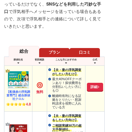
っているだけでなく、
SNSなどを利用した巧妙な手
口
で浮気相手へメッセージを送っている場合もある
ので、次項で浮気相手との連絡について詳しく見て
いきたいと思います。
総合
プラン
口コミ
探偵社名
初回相談
こんな方におすすめ
公式
【夫・妻の浮気調査
がしたい方むけ】
最大40%OFFクーポ
ンあり！探偵費用を
詳細
分割払いしたい方に
も◎
無料
【配偶者の浮気調
査専門】総合探偵
離婚時有利になる証
社クロル
拠をとりたい・慰謝
料請求を視野に入れ
4.8
ている方
【夫・妻の浮気調査
をしたい方向け】
ご相談実績30万の超
大手探偵社。