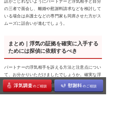
話がこじれないようにパートナーと浮気相手と自分
の三者で面会し、離婚や慰謝料請求などを検討して
いる場合は弁護士などの専門家も同席させた方がス
ムーズに話合いが進むでしょう。
まとめ｜浮気の証拠を確実に入手する
ためには探偵に依頼するべき
パートナーの浮気相手を訴える方法と注意点につい
て、お分かりいただけましたでしょうか。確実な浮
気の証拠をおさえた上で訴えることが重要ですが、
自分でパートナーの浮気調査をする時間がなかった
り、多少の費用をかけてでも浮気をしたパートナー
を絶対に訴えたいという気持ちがあれば、
探偵に依
頼
するのが賢いやり方です。
探偵への相談や依頼を検討している方は、以下の記