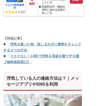
したい方
無料
そよかぜ探偵事務
慰謝料請求・離婚を
所
有利に進める証拠が
3.7
欲しい方
【関連記事】
▶「
浮気を疑った時、怪しまれずに携帯をチェック
する３つの方法
」
▶「
リスクなし！LINEで浮気を見破る裏ワザ10選
【無料相談窓口】
」
浮気している人の連絡方法は？｜メッ
セージアプリやSNSを利用