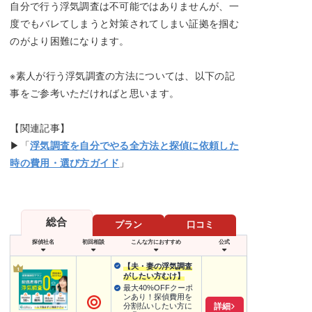
自分で行う浮気調査は不可能ではありませんが、一
度でもバレてしまうと対策されてしまい証拠を掴む
のがより困難になります。
※素人が行う浮気調査の方法については、以下の記
事をご参考いただければと思います。
【関連記事】
▶「
浮気調査を自分でやる全方法と探偵に依頼した
時の費用・選び方ガイド
」
総合
プラン
口コミ
探偵社名
初回相談
こんな方におすすめ
公式
【夫・妻の浮気調査
がしたい方むけ】
最大40%OFFクーポ
ンあり！探偵費用を
詳細
分割払いしたい方に