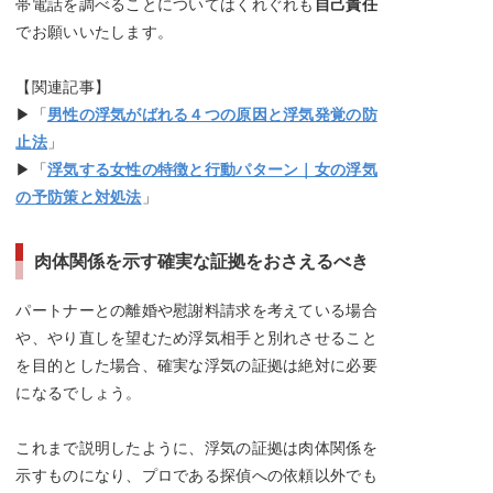
帯電話を調べることについてはくれぐれも
自己責任
でお願いいたします。
【関連記事】
▶「
男性の浮気がばれる４つの原因と浮気発覚の防
止法
」
▶「
浮気する女性の特徴と行動パターン｜女の浮気
の予防策と対処法
」
肉体関係を示す確実な証拠をおさえるべき
パートナーとの離婚や慰謝料請求を考えている場合
や、やり直しを望むため浮気相手と別れさせること
を目的とした場合、確実な浮気の証拠は絶対に必要
になるでしょう。
これまで説明したように、浮気の証拠は肉体関係を
示すものになり、プロである探偵への依頼以外でも