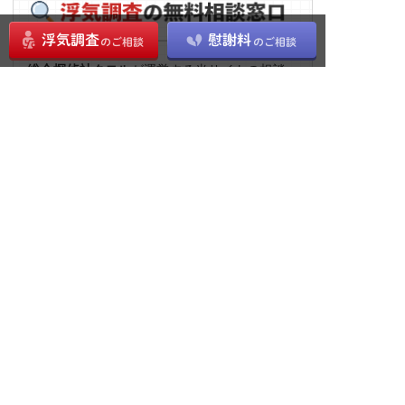
総合探偵社クロル
が運営する当サイトの相談
窓口では、
24時間
浮気に関するご相談を受付
中！
クロルでは
来店不要で相談・依頼まで行える
もご好評いただいておりま
オンライン面談
す。遠方の方、多忙な方、感染リスクを考慮
し外出を控えたい方も、お気軽にお問い合わ
せください。
※婚約・婚姻関係がない方からのお問合せはお
受けできかねますのでご了承ください。