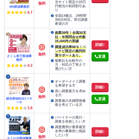
当サイト限定の20万
無料
円相当の初回割引あ
MR探偵事務所
り
4.7
全国14拠点、24時間
365日対応。即日調査
希望の方
創業38年！全国30支
社・年間問合せ件数
25,000件の実績
詳細
調査成功率98％！ベ
ンナビ限定の裁判対
無料
策サポートあり。
さくら幸子探偵事
直通
務所
複数社を比較中の
方・対応の丁寧さで
4.2
選びたい方
4
オーダーメイド調査
を希望する方
詳細
高い調査能力を求め
る方
無料
綜合探偵社MJリサ
直通
調査後の夫婦関係修
ーチ
復を考えている方
3.8
5
パートナーの尾行・
調査を依頼したい方
調査費用が業界最安
水準の事務所に相談
詳細
したい方
無料
そよかぜ探偵事務