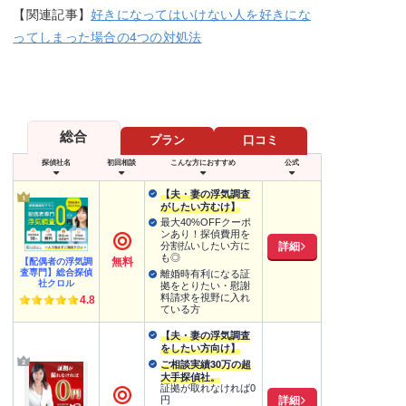
【関連記事】
好きになってはいけない人を好きにな
ってしまった場合の4つの対処法
総合
プラン
口コミ
探偵社名
初回相談
こんな方におすすめ
公式
【夫・妻の浮気調査
がしたい方むけ】
最大40%OFFクーポ
ンあり！探偵費用を
詳細
分割払いしたい方に
も◎
無料
【配偶者の浮気調
査専門】総合探偵
離婚時有利になる証
社クロル
拠をとりたい・慰謝
料請求を視野に入れ
4.8
ている方
【夫・妻の浮気調査
をしたい方向け】
ご相談実績30万の超
大手探偵社。
証拠が取れなければ0
詳細
円