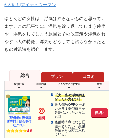
6.8％！|マイナビウーマン
ほとんどの女性は、浮気は治らないものと思ってい
ます。この記事では、浮気を繰り返してしまう確率
や、浮気をしてしまう原因とその改善策や浮気され
やすい人の特徴、浮気がどうしても治らなかったと
きの対処法を紹介します。
総合
プラン
口コミ
探偵社名
初回相談
こんな方におすすめ
公式
【夫・妻の浮気調査
がしたい方むけ】
最大40%OFFクーポ
ンあり！探偵費用を
詳細
分割払いしたい方に
も◎
無料
【配偶者の浮気調
査専門】総合探偵
離婚時有利になる証
社クロル
拠をとりたい・慰謝
料請求を視野に入れ
4.8
ている方