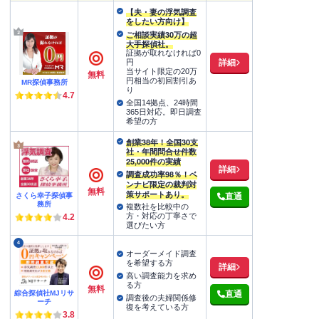
【夫・妻の浮気調査
をしたい方向け】
ご相談実績30万の超
大手探偵社。
証拠が取れなければ0
詳細
円
当サイト限定の20万
無料
円相当の初回割引あ
MR探偵事務所
り
4.7
全国14拠点、24時間
365日対応。即日調査
希望の方
創業38年！全国30支
社・年間問合せ件数
25,000件の実績
詳細
調査成功率98％！ベ
ンナビ限定の裁判対
無料
策サポートあり。
さくら幸子探偵事
直通
務所
複数社を比較中の
方・対応の丁寧さで
4.2
選びたい方
4
オーダーメイド調査
を希望する方
詳細
高い調査能力を求め
る方
無料
綜合探偵社MJリサ
直通
調査後の夫婦関係修
ーチ
復を考えている方
3.8