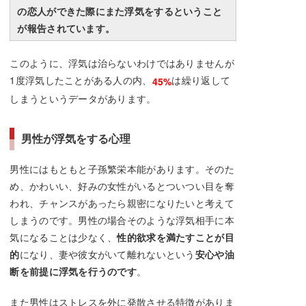
の恋人ができた際にまた浮気をするということ
が報告されています。
このように、浮気は治らないわけではありませんが
1度浮気したことがある人の内、
は繰り返して
45%
しまうというデータがあります。
男性が浮気をする心理
男性にはもともと子孫繁栄本能があります。そのた
め、かわいい、好みの女性がいるとついつい目を奪
われ、チャンスがあったら親密になりたいと考えて
しまうのです。男性の場合そのような浮気相手に本
気になることは少なく、
性的欲求を満たすことが目
的
になり、妻や彼女がいて離れないという
安心や油
断を前提に浮気を行うのです
。
また男性はストレスを外に発散させる特徴がありま