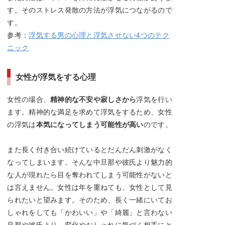
す。そのストレス発散の方法が浮気につながるので
す。
参考：
浮気する男の心理と浮気させない4つのテク
ニック
女性が浮気をする心理
女性の場合、
精神的な不安や寂しさから
浮気を行い
ます。精神的な満足を求めて浮気をするため、女性
の浮気は
本気になってしまう可能性が高い
のです。
また長く付き合い続けているとだんだん刺激がなく
なってしまいます。そんな中旦那や彼氏より魅力的
な人が現れたら目を奪われてしまう可能性がないと
は言えません。女性は年を重ねても、女性として見
られたいと望みます。そのため、長く一緒にいてお
しゃれをしても「かわいい」や「綺麗」と言わない
旦那や彼氏より、変化やおしゃれに気づく相手にと