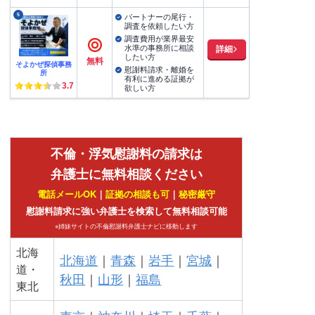
5
パートナーの尾行・
調査を依頼したい方
調査費用が業界最安
水準の事務所に相談
詳細
したい方
無料
そよかぜ探偵事務
慰謝料請求・離婚を
所
有利に進める証拠が
3.7
欲しい方
不倫・浮気慰謝料の請求は
弁護士に無料相談ください
電話メールOK
｜
証拠の相談も可
｜
秘密厳守
慰謝料請求に強い弁護士を検索して無料相談可能
※姉妹サイトの不倫慰謝料弁護士ナビに移動します
北海
北海道
｜
青森
｜
岩手
｜
宮城
｜
道・
秋田
｜
山形
｜
福島
東北