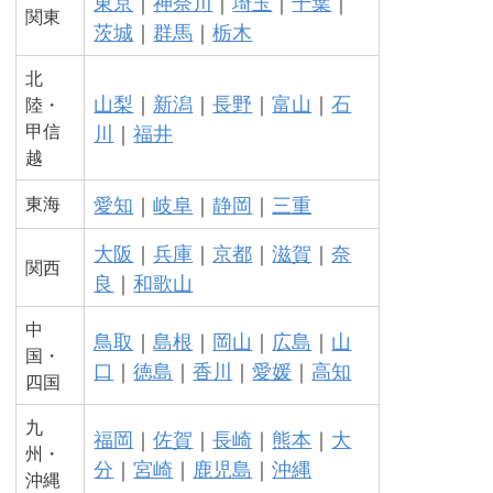
東京
｜
神奈川
｜
埼玉
｜
千葉
｜
関東
茨城
｜
群馬
｜
栃木
北
山梨
｜
新潟
｜
長野
｜
富山
｜
石
陸・
甲信
川
｜
福井
越
愛知
｜
岐阜
｜
静岡
｜
三重
東海
大阪
｜
兵庫
｜
京都
｜
滋賀
｜
奈
関西
良
｜
和歌山
中
鳥取
｜
島根
｜
岡山
｜
広島
｜
山
国・
口
｜
徳島
｜
香川
｜
愛媛
｜
高知
四国
九
福岡
｜
佐賀
｜
長崎
｜
熊本
｜
大
州・
分
｜
宮崎
｜
鹿児島
｜
沖縄
沖縄