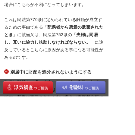
場合にこちらが不利になってしまいます。
これは民法第770条に定められている離婚が成立す
るための事由である「
配偶者から悪意の遺棄された
とき
」に該当又は、民法第752条の「
夫婦は同居
し、互いに協力し扶助しなければならない。
」に違
反しているとこちらに原因がある事になる可能性が
あるのです。
別居中に財産を処分されないようにする
別居は離婚とは違います。そのため、別居をしてい
ても不動産やその他財産は夫婦の共有財産になるの
です。勝手に売買されたくない場合は家庭裁判所に
申し出て、仮差押え等の申し立てを行いましょう。
浮気の証拠をしっかり掴んでおかないと不利
になる