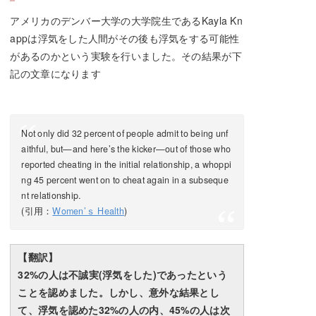
アメリカのデンバー大学の大学院生であるKayla Kn
appは浮気をした人間がその後も浮気をする可能性
があるのかという実験を行いました。その結果が下
記の文章になります
Not only did 32 percent of people admit to being unf
aithful, but—and here’s the kicker—out of those who
reported cheating in the initial relationship, a whoppi
ng 45 percent went on to cheat again in a subseque
nt relationship.
(引用：
Women’ｓ Health
)
【翻訳】
32%の人は不誠実(浮気をした)であったという
ことを認めました。しかし、意外な結果とし
て、浮気を認めた32%の人の内、45%の人は次