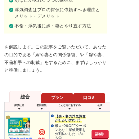
浮気調査はプロの探偵に依頼すべき理由と
メリット・デメリット
不倫・浮気後に嫁・妻とやり直す方法
を解説します。この記事をご覧いただいて、あなた
の目的である「嫁や妻との関係修復」や「嫁や妻、
不倫相手への制裁」をするために、まずはしっかり
と準備しましょう。
総合
プラン
口コミ
探偵社名
初回相談
こんな方におすすめ
公式
【夫・妻の浮気調査
がしたい方むけ】
最大40%OFFクーポ
ンあり！探偵費用を
詳細
分割払いしたい方に
も◎