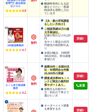
無料
【配偶者の浮気調
査専門】総合探偵
離婚時有利になる証
社クロル
拠をとりたい・慰謝
料請求を視野に入れ
4.8
ている方
【夫・妻の浮気調査
をしたい方向け】
ご相談実績30万の超
大手探偵社。
証拠が取れなければ0
詳細
円
当サイト限定の20万
無料
円相当の初回割引あ
MR探偵事務所
り
4.7
全国14拠点、24時間
365日対応。即日調査
希望の方
創業38年！全国30支
社・年間問合せ件数
25,000件の実績
詳細
調査成功率98％！ベ
ンナビ限定の裁判対
無料
策サポートあり。
さくら幸子探偵事
直通
務所
複数社を比較中の
方・対応の丁寧さで
4.2
選びたい方
4
オーダーメイド調査
を希望する方
詳細