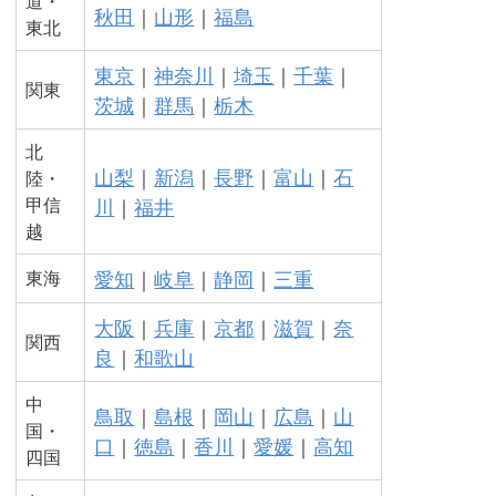
道・
秋田
｜
山形
｜
福島
東北
東京
｜
神奈川
｜
埼玉
｜
千葉
｜
関東
茨城
｜
群馬
｜
栃木
北
山梨
｜
新潟
｜
長野
｜
富山
｜
石
陸・
甲信
川
｜
福井
越
愛知
｜
岐阜
｜
静岡
｜
三重
東海
大阪
｜
兵庫
｜
京都
｜
滋賀
｜
奈
関西
良
｜
和歌山
中
鳥取
｜
島根
｜
岡山
｜
広島
｜
山
国・
口
｜
徳島
｜
香川
｜
愛媛
｜
高知
四国