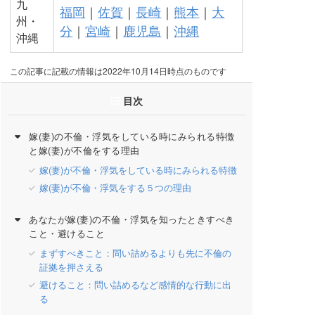
九
福岡
｜
佐賀
｜
長崎
｜
熊本
｜
大
州・
分
｜
宮崎
｜
鹿児島
｜
沖縄
沖縄
この記事に記載の情報は2022年10月14日時点のものです
目次
嫁(妻)の不倫・浮気をしている時にみられる特徴
と嫁(妻)が不倫をする理由
嫁(妻)が不倫・浮気をしている時にみられる特徴
嫁(妻)が不倫・浮気をする５つの理由
あなたが嫁(妻)の不倫・浮気を知ったときすべき
こと・避けること
まずすべきこと：問い詰めるよりも先に不倫の
証拠を押さえる
避けること：問い詰めるなど感情的な行動に出
る