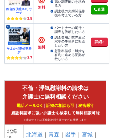
高い調査能力を求め
る方
無料
綜合探偵社MJリサ
直通
調査後の夫婦関係修
ーチ
復を考えている方
3.8
5
パートナーの尾行・
調査を依頼したい方
調査費用が業界最安
水準の事務所に相談
詳細
したい方
無料
そよかぜ探偵事務
慰謝料請求・離婚を
所
有利に進める証拠が
3.7
欲しい方
不倫・浮気慰謝料の請求は
弁護士に無料相談ください
電話メールOK
｜
証拠の相談も可
｜
秘密厳守
慰謝料請求に強い弁護士を検索して無料相談可能
※姉妹サイトの不倫慰謝料弁護士ナビに移動します
北海
北海道
｜
青森
｜
岩手
｜
宮城
｜