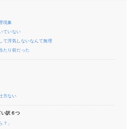
理現象
いていない
して浮気しないなんて無理
当たり前だった
仕方ない
言い訳６つ
ら？」