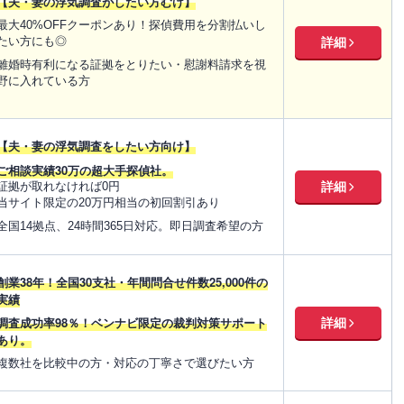
【夫・妻の浮気調査がしたい方むけ】
最大40%OFFクーポンあり！探偵費用を分割払いし
たい方にも◎
詳細
離婚時有利になる証拠をとりたい・慰謝料請求を視
野に入れている方
【夫・妻の浮気調査をしたい方向け】
ご相談実績30万の超大手探偵社。
詳細
証拠が取れなければ0円
当サイト限定の20万円相当の初回割引あり
全国14拠点、24時間365日対応。即日調査希望の方
創業38年！全国30支社・年間問合せ件数25,000件の
実績
調査成功率98％！ベンナビ限定の裁判対策サポート
詳細
あり。
複数社を比較中の方・対応の丁寧さで選びたい方