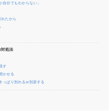
か自分でもわからない」
断れたから
る
の対処法
残す
聞かせる
きっぱり別れるor別居する