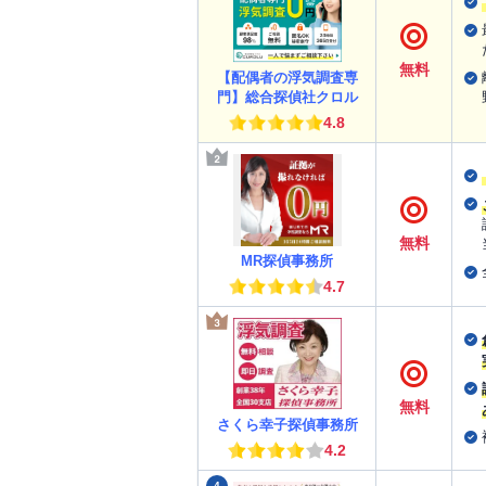
無料
【配偶者の浮気調査専
門】総合探偵社クロル
4.8
無料
MR探偵事務所
4.7
無料
さくら幸子探偵事務所
4.2
4