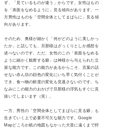
ず、「見ているものが違う」からです。女性はもの
を「表面をなめるように」見る傾向があります。一
方男性はものを「空間全体としてまばらに」見る傾
向があります。
そのため、奥様が細かく「何がどのように美しかっ
たか」と話しても、旦那様はざっくりとしか感想を
述べないのです。ただ、女性のこの「表面をなめる
ように細かく観察する癖」は神様から与えられた立
派な能力です。この能力があるからこそ、言葉の話
せない赤ん坊の顔色の変化にいち早く気付くことが
でき、食べ物の鮮度の変化も見逃さないのです。ち
なみにこの能力のおかげで旦那様の浮気もすぐに見
抜いてしまいます（笑）。
一方、男性の「空間全体としてまばらに見る癖」も
生きていく上で必要不可欠な能力です。Google
Mapどころか紙の地図もなかった大昔に遠くまで狩