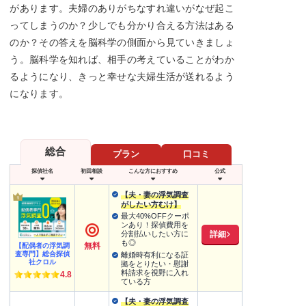
があります。夫婦のありがちなすれ違いがなぜ起こ
ってしまうのか？少しでも分かり合える方法はある
のか？その答えを脳科学の側面から見ていきましょ
う。脳科学を知れば、相手の考えていることがわか
るようになり、きっと幸せな夫婦生活が送れるよう
になります。
総合
プラン
口コミ
探偵社名
初回相談
こんな方におすすめ
公式
【夫・妻の浮気調査
がしたい方むけ】
最大40%OFFクーポ
ンあり！探偵費用を
詳細
分割払いしたい方に
も◎
無料
【配偶者の浮気調
査専門】総合探偵
離婚時有利になる証
社クロル
拠をとりたい・慰謝
料請求を視野に入れ
4.8
ている方
【夫・妻の浮気調査