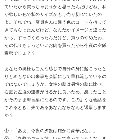
ていたから買っちゃおうかと思ったんだけどね、私
が欲しい色で私のサイズがもう売り切れていたの
よ。それでね、店員さんに違う色のコートを持って
きてもらったんだけど、なんだかイメージと違った
から、すっごく迷ったんだけど、買うのやめたわ。
その代りちょっといいお肉を買ったから今夜の夕飯
豪勢でしょ？？」
あなたの奥様もこんな感じで自分の身に起こったと
りとめもない出来事を会話にして垂れ流しているの
ではないでしょうか。女性の脳は男性の脳に比べ、
右脳と左脳の連携がはるかに良いため、感じたこと
がそのまま即言葉になるのです。このような会話を
されるとき、夫であるあなたならなんと返事します
か？
①：「ああ、今夜の夕飯は確かに豪華だな。」
②：「春物のコート欲しいって言ってたもんな。ま