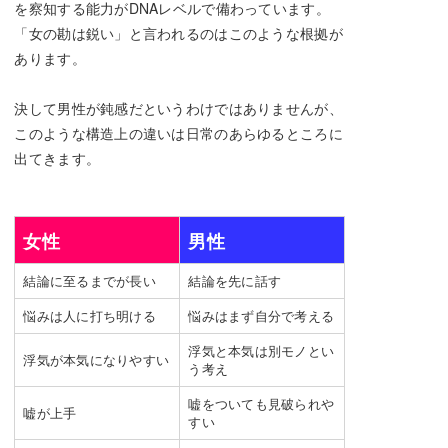
を察知する能力がDNAレベルで備わっています。
「女の勘は鋭い」と言われるのはこのような根拠が
あります。
決して男性が鈍感だというわけではありませんが、
このような構造上の違いは日常のあらゆるところに
出てきます。
女性
男性
結論に至るまでが長い
結論を先に話す
悩みは人に打ち明ける
悩みはまず自分で考える
浮気と本気は別モノとい
浮気が本気になりやすい
う考え
嘘をついても見破られや
嘘が上手
すい