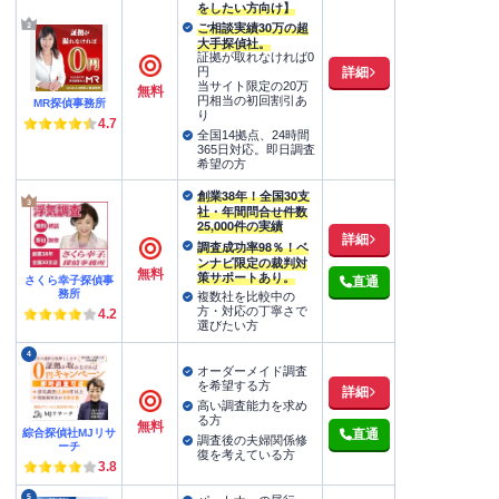
をしたい方向け】
ご相談実績30万の超
大手探偵社。
証拠が取れなければ0
詳細
円
当サイト限定の20万
無料
円相当の初回割引あ
MR探偵事務所
り
4.7
全国14拠点、24時間
365日対応。即日調査
希望の方
創業38年！全国30支
社・年間問合せ件数
25,000件の実績
詳細
調査成功率98％！ベ
ンナビ限定の裁判対
無料
策サポートあり。
さくら幸子探偵事
直通
務所
複数社を比較中の
方・対応の丁寧さで
4.2
選びたい方
4
オーダーメイド調査
を希望する方
詳細
高い調査能力を求め
る方
無料
綜合探偵社MJリサ
直通
調査後の夫婦関係修
ーチ
復を考えている方
3.8
5