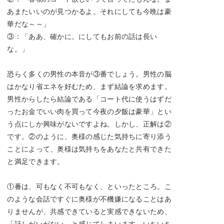
あまたいいのが見つかるよ。それにしても今晩は豪
華だな～～」
③：「ああ、確かに。にしてもお前の話は長い
な。」
恐らく多くの男性の本音が③番でしょう。男性の脳
はかなり省エネを好むため、まず結論を求めます。
男性からしたら結論である「コート代に使うはずだ
ったお金でいい肉を買って今夜の夕飯は豪華」とい
う点にしか興味がないですよね。しかし、正解は②
です。②のように、奥様の感じた気持ちに寄り添う
ことによって、奥様は気持ちをあなたと共有できた
と満足できます。
①番は、可もなく不可もなく、といったところ。こ
のような会話ですぐに奥様が不機嫌になることはあ
りませんが、共感できていると実感できないため、
「話しがいがない」と感じてしまいます。いちいち