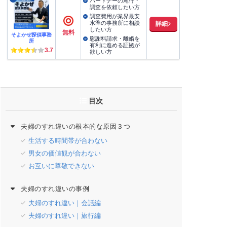
パートナーの尾行・
調査を依頼したい方
調査費用が業界最安
水準の事務所に相談
詳細
したい方
無料
そよかぜ探偵事務
慰謝料請求・離婚を
所
有利に進める証拠が
3.7
欲しい方
目次
夫婦のすれ違いの根本的な原因３つ
生活する時間帯が合わない
男女の価値観が合わない
お互いに尊敬できない
夫婦のすれ違いの事例
夫婦のすれ違い｜会話編
夫婦のすれ違い｜旅行編