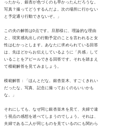
ったから、銀杏が色づくのも早かったんだろうな。
写真？撮ってどうするんだよ。次の場所に行かない
と予定通り行動できないぞ。」
この夫の解答は0点です。旦那様に、理論的な理由
と、現実感丸出しの行動予定のことを言われると女
性はむかっとします。あなたに求められている回答
は、先ほどからお伝えしているように「共感」して
いることをアピールできる回答です。それを踏まえ
て模範解答を見てみましょう。
模範解答：「ほんとだな。銀杏並木、すごくきれい
だったな。写真、記念に撮っておくのもいいかも
な。」
それにしても、なぜ同じ銀杏並木を見て、夫婦で違
う視点の感想を述べてしまうのでしょう。それは、
夫婦である二人が同じものを見ているのにも関わら