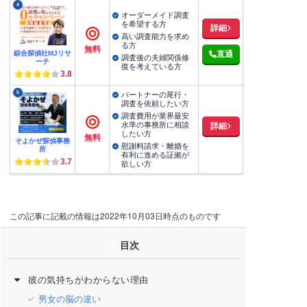
4
オーダーメイド調査
を希望する方
詳細
高い調査能力を求め
る方
無料
綜合探偵社MJリサ
直通
調査後の夫婦関係修
ーチ
復を考えている方
3.8
5
パートナーの尾行・
調査を依頼したい方
調査費用が業界最安
水準の事務所に相談
詳細
したい方
無料
そよかぜ探偵事務
慰謝料請求・離婚を
所
有利に進める証拠が
3.7
欲しい方
この記事に記載の情報は2022年10月03日時点のものです
目次
彼の気持ちがわからない理由
男女の脳の違い