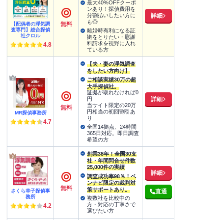
最大40%OFFクーポ
ンあり！探偵費用を
詳細
分割払いしたい方に
も◎
無料
【配偶者の浮気調
査専門】総合探偵
離婚時有利になる証
社クロル
拠をとりたい・慰謝
料請求を視野に入れ
4.8
ている方
【夫・妻の浮気調査
をしたい方向け】
ご相談実績30万の超
大手探偵社。
証拠が取れなければ0
詳細
円
当サイト限定の20万
無料
円相当の初回割引あ
MR探偵事務所
り
4.7
全国14拠点、24時間
365日対応。即日調査
希望の方
創業38年！全国30支
社・年間問合せ件数
25,000件の実績
詳細
調査成功率98％！ベ
ンナビ限定の裁判対
無料
策サポートあり。
さくら幸子探偵事
直通
務所
複数社を比較中の
方・対応の丁寧さで
4.2
選びたい方