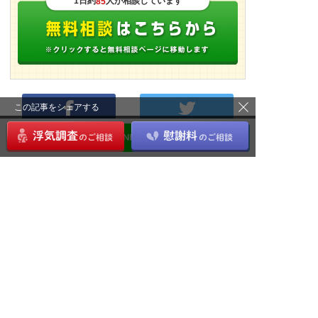
1日約
人が相談しています
85
この記事をシェアする
シェア
ツイート
B!
はてブ
LINE
浮気・不倫の小ネタ に関する新着マガジン
好きな人からデートに誘ってもらうため...
「一途」と「重い」は何が違う？いい女...
女性の禁句！彼氏を「ダメンズ」にして...