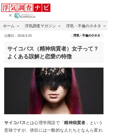
ホーム
浮気調査マガジン
浮気・不倫の小ネタ
浮気・不倫の小ネタ
公開日：2018.9.25
サイコパス（精神病質者）女子って？
よくある誤解と恋愛の特徴
サイコパス
とは心理学用語で「
精神病質者
」という
意味ですが、傍目には一般的な人たちとなんら変わ