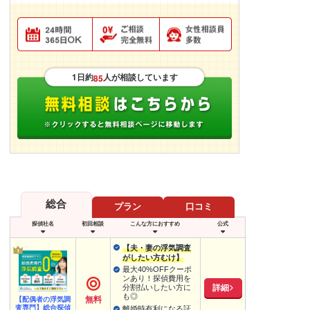
1日約
人が相談しています
85
総合
プラン
口コミ
探偵社名
初回相談
こんな方におすすめ
公式
【夫・妻の浮気調査
がしたい方むけ】
最大40%OFFクーポ
ンあり！探偵費用を
詳細
分割払いしたい方に
も◎
無料
【配偶者の浮気調
査専門】総合探偵
離婚時有利になる証