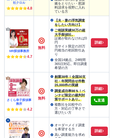
社クロル
拠をとりたい・慰謝
料請求を視野に入れ
4.8
ている方
【夫・妻の浮気調査
をしたい方向け】
ご相談実績30万の超
大手探偵社。
証拠が取れなければ0
詳細
円
当サイト限定の20万
無料
円相当の初回割引あ
MR探偵事務所
り
4.7
全国14拠点、24時間
365日対応。即日調査
希望の方
創業38年！全国30支
社・年間問合せ件数
25,000件の実績
詳細
調査成功率98％！ベ
ンナビ限定の裁判対
無料
策サポートあり。
さくら幸子探偵事
直通
務所
複数社を比較中の
方・対応の丁寧さで
4.2
選びたい方
4
オーダーメイド調査
を希望する方
詳細
高い調査能力を求め