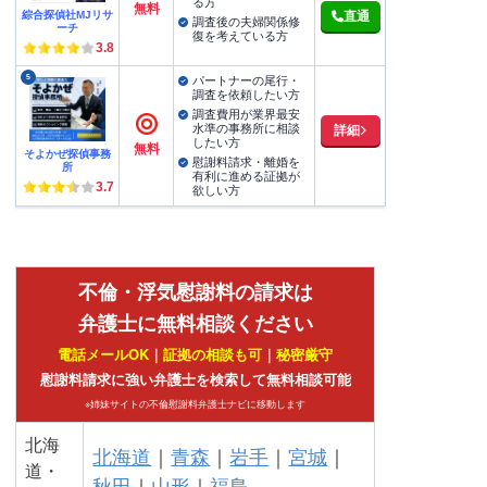
る方
無料
綜合探偵社MJリサ
直通
調査後の夫婦関係修
ーチ
復を考えている方
3.8
5
パートナーの尾行・
調査を依頼したい方
調査費用が業界最安
水準の事務所に相談
詳細
したい方
無料
そよかぜ探偵事務
慰謝料請求・離婚を
所
有利に進める証拠が
3.7
欲しい方
不倫・浮気慰謝料の請求は
弁護士に無料相談ください
電話メールOK
｜
証拠の相談も可
｜
秘密厳守
慰謝料請求に強い弁護士を検索して無料相談可能
※姉妹サイトの不倫慰謝料弁護士ナビに移動します
北海
北海道
｜
青森
｜
岩手
｜
宮城
｜
道・
秋田
｜
山形
｜
福島