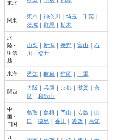
東北
東京
｜
神奈川
｜
埼玉
｜
千葉
｜
関東
茨城
｜
群馬
｜
栃木
北
山梨
｜
新潟
｜
長野
｜
富山
｜
石
陸・
甲信
川
｜
福井
越
愛知
｜
岐阜
｜
静岡
｜
三重
東海
大阪
｜
兵庫
｜
京都
｜
滋賀
｜
奈
関西
良
｜
和歌山
中
鳥取
｜
島根
｜
岡山
｜
広島
｜
山
国・
口
｜
徳島
｜
香川
｜
愛媛
｜
高知
四国
九
福岡
｜
佐賀
｜
長崎
｜
熊本
｜
大