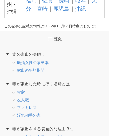
州・
分
｜
宮崎
｜
鹿児島
｜
沖縄
沖縄
この記事に記載の情報は2022年10月03日時点のものです
目次
妻の家出の実態！
既婚女性の家出率
家出の平均期間
妻が家出した時に行く場所とは
実家
友人宅
ファミレス
浮気相手の家
妻が家出をする表面的な理由３つ