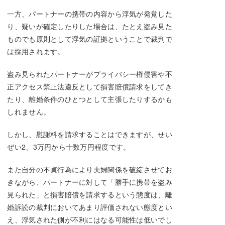
一方、パートナーの携帯の内容から浮気が発覚した
り、疑いが確定したりした場合は、たとえ盗み見た
ものでも原則として浮気の証拠ということで裁判で
は採用されます。
盗み見られたパートナーがプライバシー権侵害や不
正アクセス禁止法違反として損害賠償請求をしてき
たり、離婚条件のひとつとして主張したりするかも
しれません。
しかし、慰謝料を請求することはできますが、せい
ぜい2、3万円から十数万円程度です。
また自分の不貞行為により夫婦関係を破綻させてお
きながら、パートナーに対して「勝手に携帯を盗み
見られた」と損害賠償を請求するという態度は、離
婚訴訟の裁判においてあまり評価されない態度とい
え、浮気された側が不利にはなる可能性は低いでし