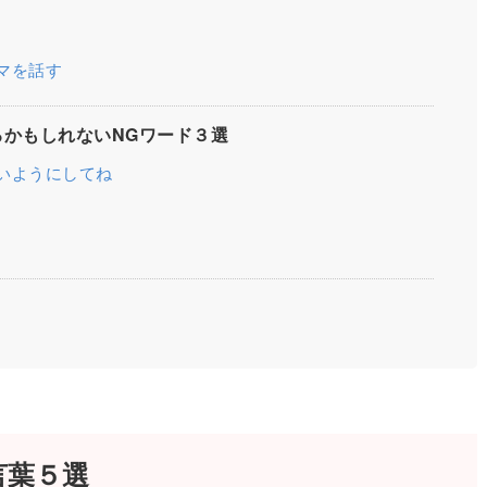
マを話す
かもしれないNGワード３選
いようにしてね
言葉５選