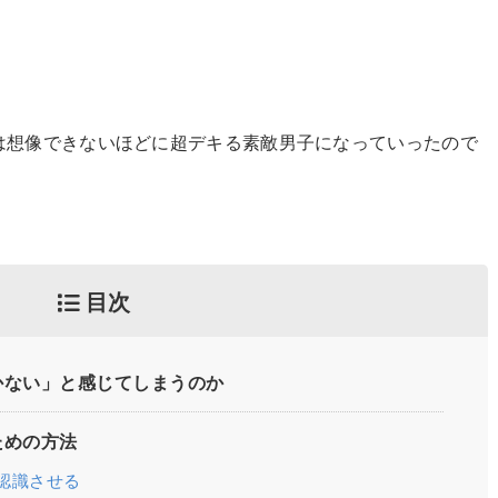
は想像できないほどに超デキる素敵男子になっていったので
目次
かない」と感じてしまうのか
ための方法
認識させる