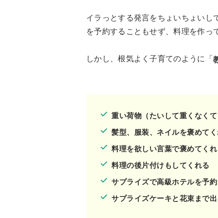
イラっとする発言をちょいちょいし
を予約することもせず、料理を作っ
しかし、根気よく子育てのように「
重い荷物（たいして重くなくて
髪型、服装、ネイルを褒めてく
料理を欲しい言葉で褒めてくれ
料理の後片付けもしてくれる
サプライズで高級ホテルを予約
サプライズケーキと花束まで出