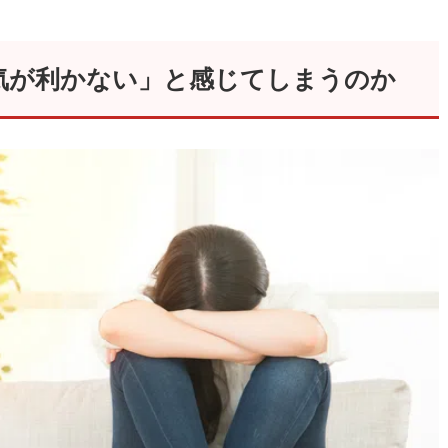
気が利かない」と感じてしまうのか