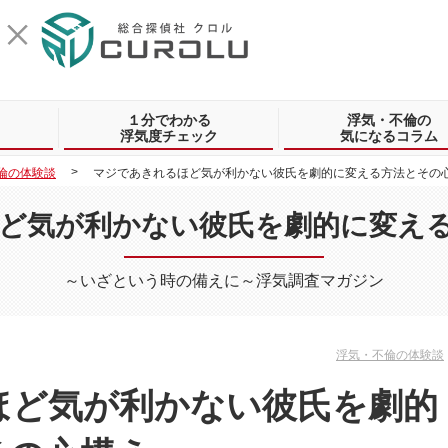
１分でわかる
浮気・不倫の
浮気度チェック
気になるコラム
倫の体験談
マジであきれるほど気が利かない彼氏を劇的に変える方法とその
ど気が利かない彼氏を劇的に変え
～いざという時の備えに～浮気調査マガジン
浮気・不倫の体験談
ほど気が利かない彼氏を劇的