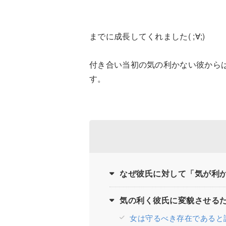
までに成長してくれました( ;∀;)
付き合い当初の気の利かない彼から
す。
なぜ彼氏に対して「気が利
気の利く彼氏に変貌させる
女は守るべき存在であると