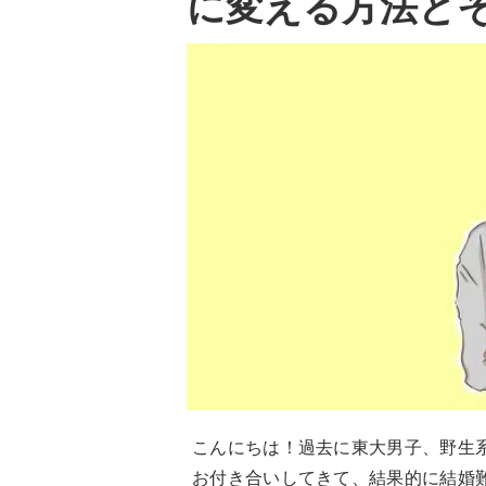
に変える方法と
こんにちは！過去に東大男子、野生
お付き合いしてきて、結果的に結婚