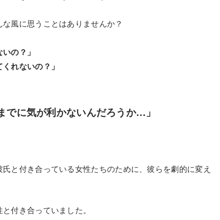
んな風に思うことはありませんか？
ないの？」
てくれないの？」
までに気が利かないんだろうか…」
彼氏と付き合っている女性たちのために、彼らを劇的に変え
性と付き合っていました。