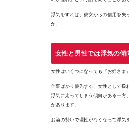
浮気をすれば、彼女からの信用を失
か。
女性と男性では浮気の傾
女性はいくつになっても『お姫さま
仕事ばかり優先する、女性として扱
浮気に走ってしまう傾向がある一方
があります。
お酒の勢いで理性がなくなって浮気