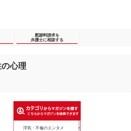
慰謝料請求を
弁護士に相談する
性の心理
浮気・不倫のエンタメ