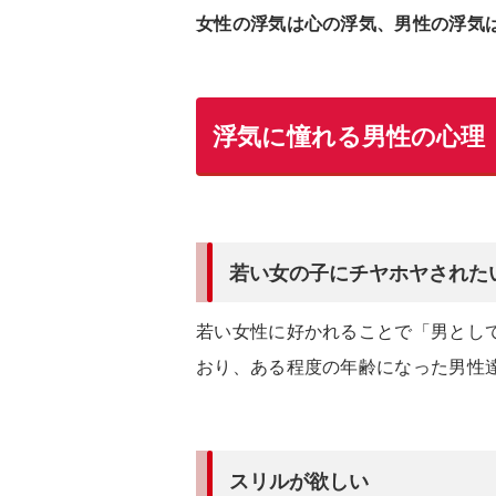
女性の浮気は心の浮気、男性の浮気
浮気に憧れる男性の心理
若い女の子にチヤホヤされた
若い女性に好かれることで「男とし
おり、ある程度の年齢になった男性
スリルが欲しい