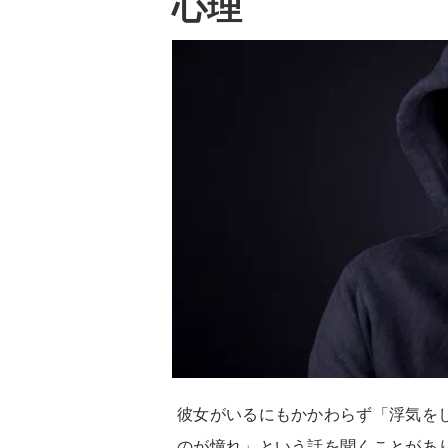
心理
彼女がいるにもかかわらず「浮気を
のが憧れ」という話を聞くことがあ