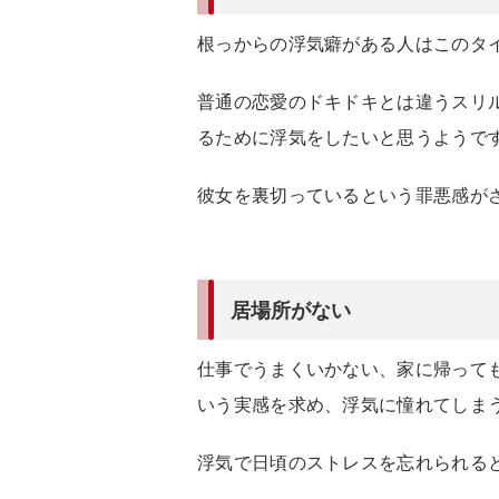
根っからの浮気癖がある人はこのタ
普通の恋愛のドキドキとは違うスリ
るために浮気をしたいと思うようで
彼女を裏切っているという罪悪感が
居場所がない
仕事でうまくいかない、家に帰って
いう実感を求め、浮気に憧れてしま
浮気で日頃のストレスを忘れられる