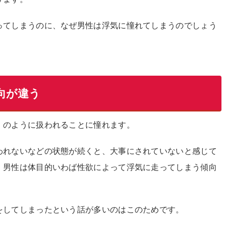
ってしまうのに、なぜ男性は浮気に憧れてしまうのでしょう
向が違う
』のように扱われることに憧れます。
われないなどの状態が続くと、大事にされていないと感じて
、男性は体目的いわば性欲によって浮気に走ってしまう傾向
をしてしまったという話が多いのはこのためです。