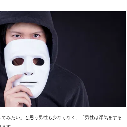
してみたい」と思う男性も少なくなく、「男性は浮気をする
ります。